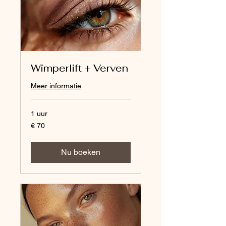
Wimperlift + Verven
Meer informatie
1 uur
70
€ 70
euro
Nu boeken