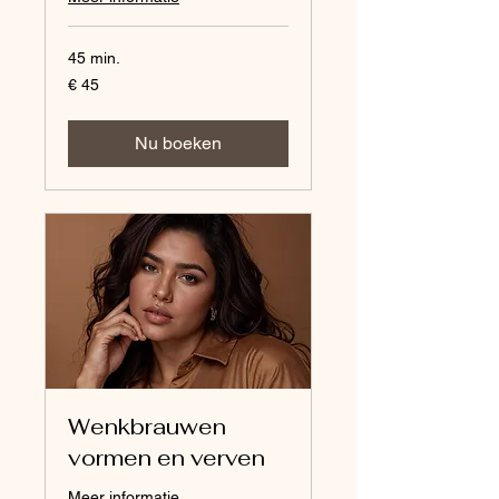
45 min.
45
€ 45
euro
Nu boeken
Wenkbrauwen
vormen en verven
Meer informatie