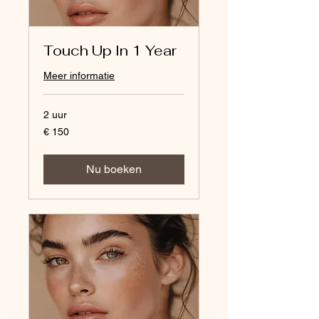
Touch Up In 1 Year
Meer informatie
2 uur
150
€ 150
euro
Nu boeken