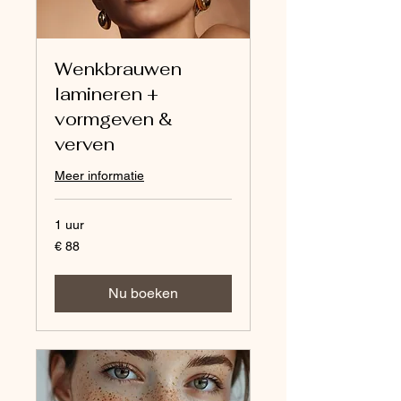
Wenkbrauwen
lamineren +
vormgeven &
verven
Meer informatie
1 uur
88
€ 88
euro
Nu boeken