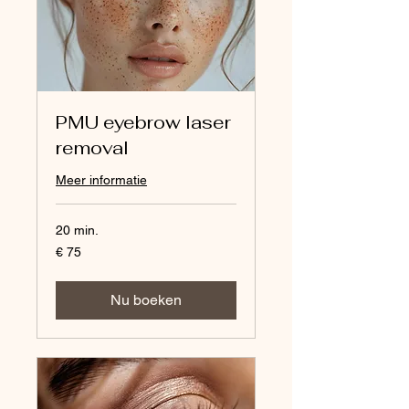
PMU eyebrow laser
removal
Meer informatie
20 min.
75
€ 75
euro
Nu boeken