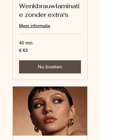
Wenkbrauwlaminati
e zonder extra's
Meer informatie
40 min.
63
€ 63
euro
Nu boeken