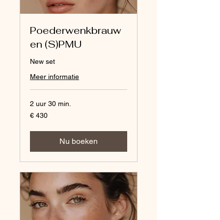
Poederwenkbrauw
en (S)PMU
New set
Meer informatie
2 uur 30 min.
430
€ 430
euro
Nu boeken