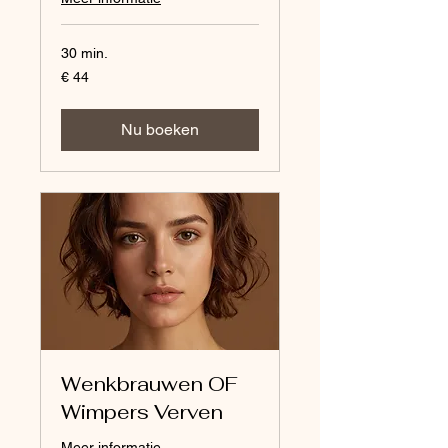
30 min.
44
€ 44
euro
Nu boeken
Wenkbrauwen OF
Wimpers Verven
Meer informatie