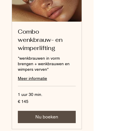
Combo
wenkbrauw- en
wimperlifting
*wenkbrauwen in vorm
brengen + wenkbrauwen en
wimpers verven*
Meer informatie
1 uur 30 min.
145
€ 145
euro
Nu boeken