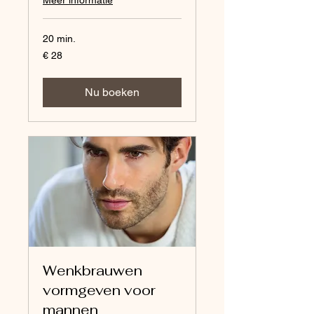
Meer informatie
20 min.
28
€ 28
euro
Nu boeken
Wenkbrauwen
vormgeven voor
mannen