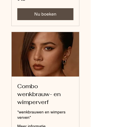
euro
Nu boeken
Combo
wenkbrauw- en
wimperverf
*wenkbrauwen en wimpers
verven*
Meer informatie