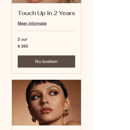
Touch Up In 2 Years
Meer informatie
2 uur
260
€ 260
euro
Nu boeken