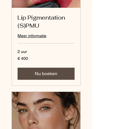
Lip Pigmentation
(S)PMU
Meer informatie
2 uur
400
€ 400
euro
Nu boeken