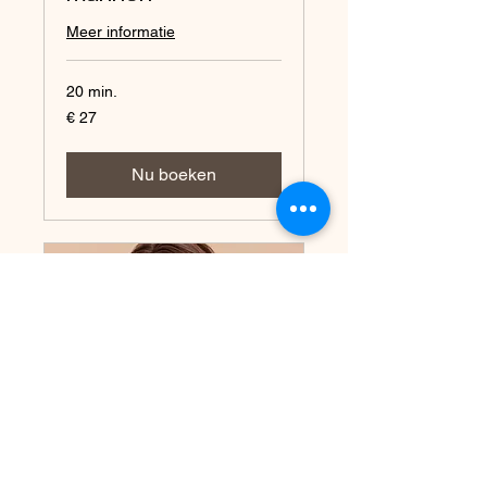
Meer informatie
20 min.
27
€ 27
euro
Nu boeken
Whole Face