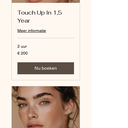
Touch Up In 1,5
Year
Meer informatie
2 uur
200
€ 200
euro
Nu boeken