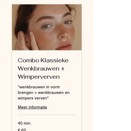
Combo Klassieke
Wenkbrauwen +
Wimperverven
*wenkbrauwen in vorm
brengen + wenkbrauwen en
wimpers verven*
Meer informatie
40 min.
62
€ 62