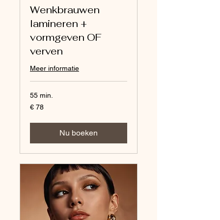
Wenkbrauwen
lamineren +
vormgeven OF
verven
Meer informatie
55 min.
78
€ 78
euro
Nu boeken