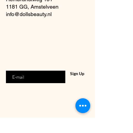
1181 GG, Amstelveen
info@dollsbeauty.nl
Staat u al op
de lijst?
Aanbiedingen en kortingen: Meld u nu aan
Enter your email address
Sign Up
ONZE WINKEL
Rembrandtweg 151