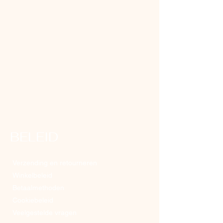
ONZE WINKEL
Rembrandtweg 151
1181 GG, Amstelveen
Dinsdag-zaterdag: 10:00-18:00
Telefoon:
06-15360537
E-mailadres:
info@dollsbeauty.nl
BELEID
Verzending en retourneren
Winkelbeleid
Betaalmethoden
Cookiebeleid
Veelgestelde vragen