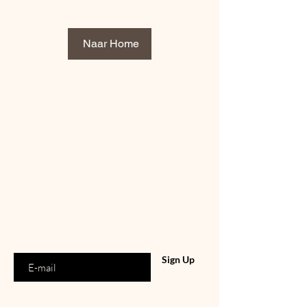
Naar Home
Staat u al op
de lijst?
Aanbiedingen en kortingen: Meld u nu aan
Enter your email address
Sign Up